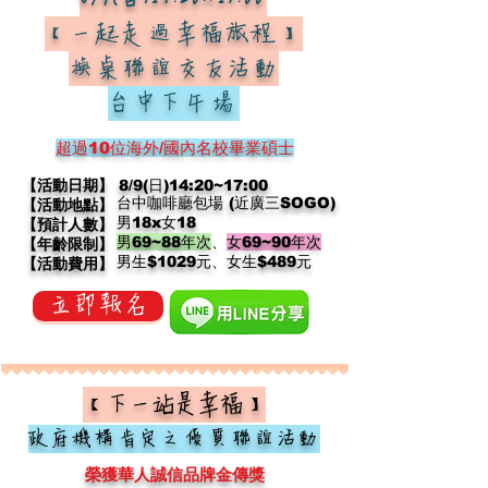
8/9(日)14:20~17:00
【一起走過幸福旅程
】
換桌聯誼交友活動
台中下午場
超過10位
海外/國內名校畢業碩士
【活動日期】
8/9(日)14:20~17:00
台中咖啡廳包場 (近廣三SOGO)
【活動地點】
男18x女18
【預計人數】
男69~88年次
、
女69~90年次
【年齡限制】
​男生$1029元、女生$489元
【活動費用】
立即報名
【下一站是幸福】
政府機構肯定之優質聯誼活動
榮獲華人誠信品牌金傳獎