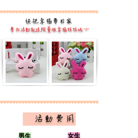
快把幸福帶回家
參加活動就送限量版幸福娃娃哦 ^O^
​ 活動費用
女生
男生