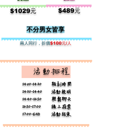
​$48
9元
​$102
9元
不分男女皆享
兩人​同行，折價
$100元/人
​ 活動排程
14:0O-14:3O
報到時間
14:3O-14:4O
活動說明
14:4O-16:5O
輕鬆聊天
16:5O-17:OO
線上投票
17:OO-END
活動結束