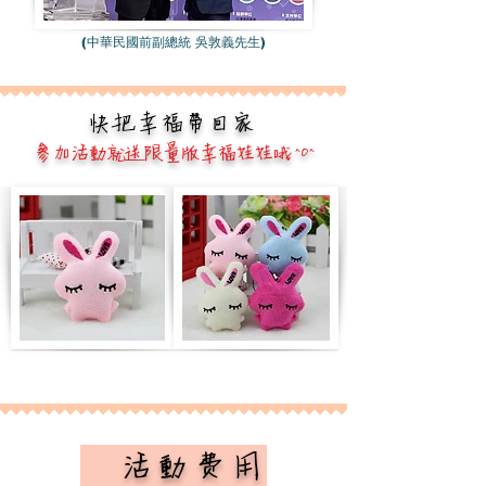
(中華民國前副總統 吳敦義先生)
快把幸福帶回家
參加活動就送限量版幸福娃娃哦 ^O^
​ 活動費用