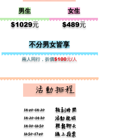
男生
女生
​$102
9元
​$48
9元
不分男女皆享
兩人​同行，折價
$100元/人
​ 活動排程
14:0O-14:2O
報到時間
14:2O-14:3O
活動說明
14:3O-16:5O
輕鬆聊天
16:5O-17:0O
線上投票