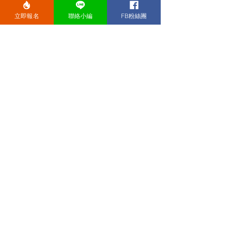
立即報名
聯絡小編
FB粉絲團
​活動開始後，請與各桌的異性輕鬆聊天及交換
聯絡資料(2男2女)。​約
12~15分鐘男生會換
至下一桌，讓大家能認識每一個人。
​心儀對象投票
1號、3號、5號
2號、4號、6號