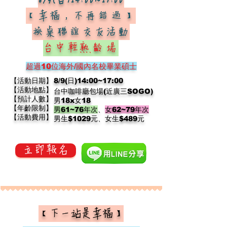
8/9(日)14:00~17:00
【幸福，不再錯過】
換桌聯誼交友活動
台中輕熟齡場
超過10位
海外/國內名校畢業碩士
【活動日期】
8/9(日)14:00~17:00
【活動地點】
台
中咖啡廳包場(近廣三SOGO)
【預計人數】
男18x女18
【年齡限制】
男61~76年
次
、
女62~79年次
【活動費用】
​男生$1029元、女生$489元​
立即報名
【下一站是幸福】