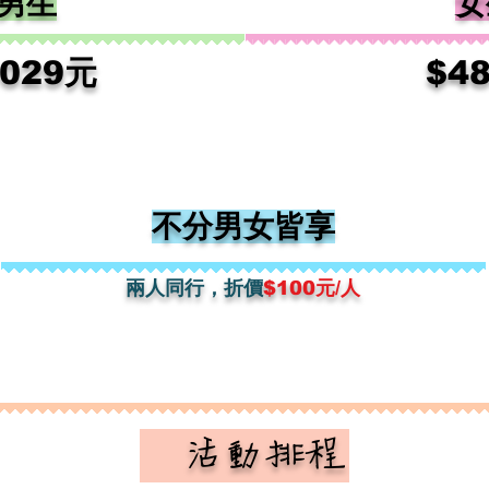
男生
女
102
9元
​$4
不分男女皆享
兩人​同行，折價
$100元/人
​ 活動排程