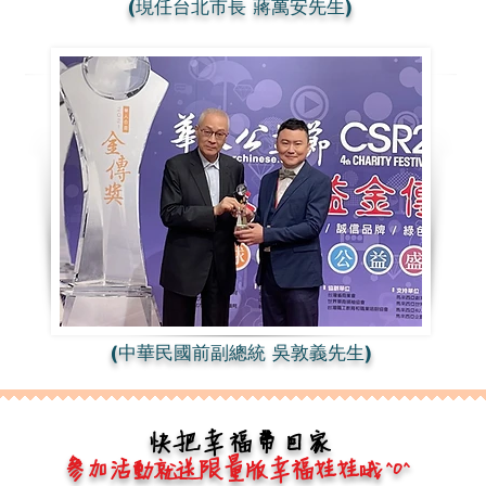
(現任台北市長 蔣萬安先生)
(中華民國前副總統 吳敦義先生)
快把幸福帶回家
參加活動就送限量版幸福娃娃哦 ^O^