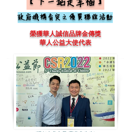
【下一站是幸福】
政府機構肯定之優質聯誼活動
榮獲華人誠信品牌金傳獎
華人公益大使代表