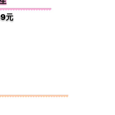
生
8
9元