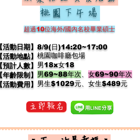
桃園下午場
超過10位
海外/國內名校畢業碩士
【活動日期】
8/9(日)14:20~17:00
桃園咖啡廳包場
【活動地點】
男18x女18
【預計人數】
男69~88年次
、
女69~90年次
【年齡限制】
​男生$1029元、女生$489元
【活動費用】
立即報名