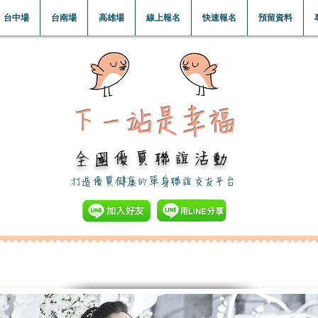
台中場
台南場
高雄場
線上報名
快速報名
預留資料
下一站是幸福​
全國優質聯誼活動
​打造優質健康的單身聯誼交友平台