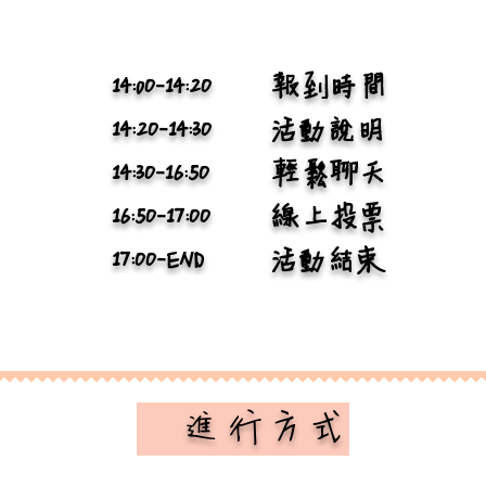
14:0O-14:2O
報到時間
14:2O-14:3O
活動說明
14:3O-16:5O
輕鬆聊天
16:5O-17:OO
線上投票
17:OO-END
活動結束
​ 進行方式