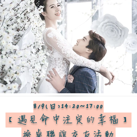
8/9(日)14:20~17:00
【遇見命中注定的幸福
】
換桌聯誼交友活動