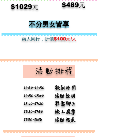
​$489元
$1029元​
不分男女皆享
兩人​同行，折價
$100元/人
​ 活動排程
14:3O-14:5O
報到時間
14:5O-15:0O
活動說明
15:0O-17:2O
輕鬆聊天
17:2O-17:3O
線上投票
17:3O-END
活動結束