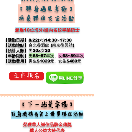
8/22(六)14:30~17:30
【轉身遇見幸福】
換桌聯誼交友活動
超過
10
位
海外/國內名校畢業碩士
【活動日期】
8/22(六)14:30~17:30
台北餐酒館 (南京復興站)
【活動地點】
男20x女20
【預計人數】
男68~87年次
、
女68~89年次
【年齡限制】
​男生$1029元、女生$489元​
【活動費用】
立即報名
【下一站是幸福】
政府機構肯定之優質聯誼活動
榮獲華人誠信品牌金傳獎
華人公益大使代表