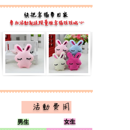
快把幸福帶回家
參加活動就送限量版幸福娃娃哦 ^O^
​ 活動費用
女生
男生