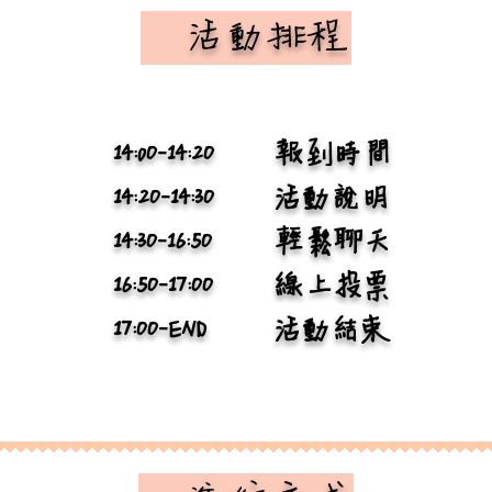
​ 活動排程
14:0O-14:2O
報到時間
14:2O-14:3O
活動說明
14:3O-16:5O
輕鬆聊天
16:5O-17:OO
線上投票
17:OO-END
活動結束