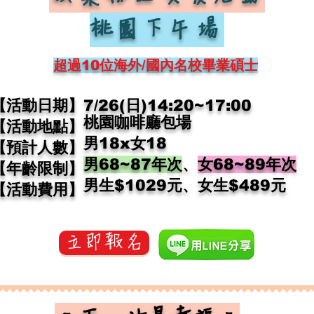
桃園下午場
超過10位
海外/國內名校畢業碩士
【活動日期】
7/26(日)14:20~17:00
桃園咖啡廳包場
【活動地點】
男18x女18
【預計人數】
男68~87年次
、
女68~89年次
【年齡限制】
​男生$1029元、女生$489元​
【活動費用】
立即報名