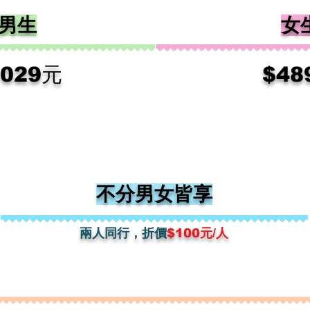
男生
女
1029元
​$4
不分男女皆享
兩人​同行，折價
$100元/人