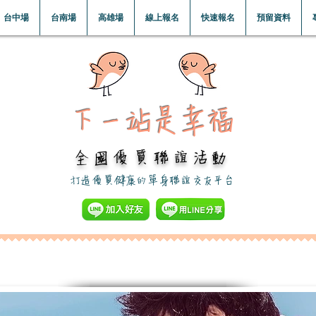
台中場
台南場
高雄場
線上報名
快速報名
預留資料
下一站是幸福​
全國優質聯誼活動
​打造優質健康的單身聯誼交友平台