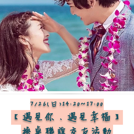
7/26(日)14:20~17:00
【遇見你、遇見幸福
】
換桌聯誼交友活動