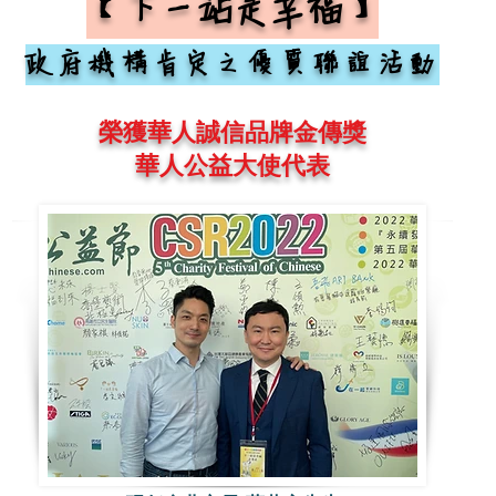
【下一站是幸福】
政府機構肯定之優質聯誼活動
榮獲華人誠信品牌金傳獎
華人公益大使代表