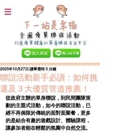
下一站是幸福​
全國優質聯誼活動
​打造優質健康的單身聯誼交友平台
2025年10月27日
讀畢需時 5 分鐘
聯誼活動新手必讀：如何挑
選及３大優質管道推薦！
從政府主辦的單身聯誼，到民間團隊策
劃的主題式活動，如今的聯誼活動，已
經不再侷限於傳統的面對面聚餐，更多
的是結合有趣的遊戲設計、體驗課程，
讓參加者能在輕鬆的氛圍中自然交流。