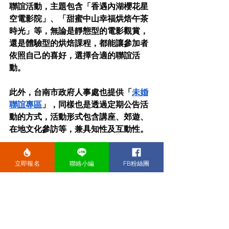
聯誼活動，主題包含「香遇內湖櫻花星
空電影院」、「甜蜜中山幸福烘焙午茶
時光」等，無論是靜態型的電影觀賞，
還是體驗型的烘焙課程，都能讓參加者
依照自己的喜好，選擇合適的聯誼活
動。
此外，台南市政府人事處也提供「
未婚
聯誼專區
」，同樣也是透過定期公告活
動的方式，活動形式包含講座、郊遊、
在地文化參訪等，兼具知性及互動性。
以整體來看，這類型的管道，往往都是
立即報名
聯絡小編
FB粉絲團
在縣市政府的網站上公告，透明度高、
流程安全、聯誼活動主題多元，適合希
望參加安全、有制度保障的民眾。
下一站是幸福