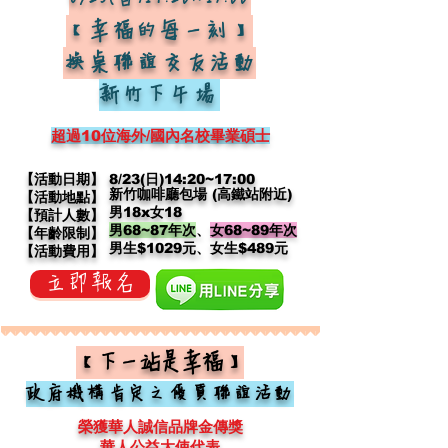
8/23(日)14:20~17:00
【幸福的每一刻
】
換桌聯誼交友活動
新竹下午場
超過10位
海外/國內名校畢業碩士
【活動日期】
8/23(日)14:20~17:00
新竹咖啡廳包場 (高鐵站附近)
【活動地點】
男18x女18
【預計人數】
男68~87年次
、
女68~89年次
【年齡限制】
​男生$1029元、女生$489元
【活動費用】
立即報名
【下一站是幸福】
政府機構肯定之優質聯誼活動
榮獲華人誠信品牌金傳獎
華人公益大使代表