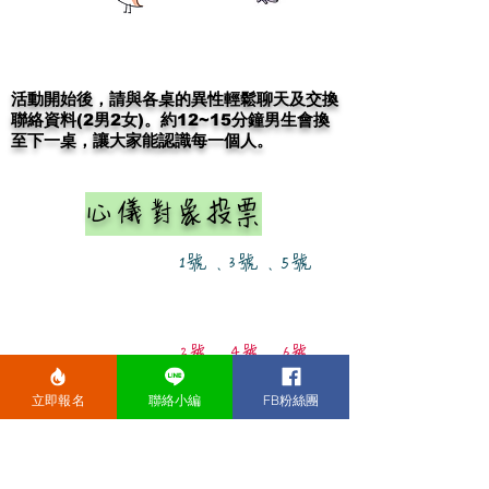
​活動開始後，請與各桌的異性輕鬆聊天及交換
聯絡資料(2男2女)。​約
12~15分鐘男生會換
至下一桌，讓大家能認識每一個人。
​心儀對象投票
1號、3號、5號
2號、4號、6號
立即報名
聯絡小編
FB粉絲團
​活動結束後，請票選自己心儀的5位對象，我
們會私下發信告知個人誰投了你。如果雙方都
有投對方，請務必把握未來發展機會哦!