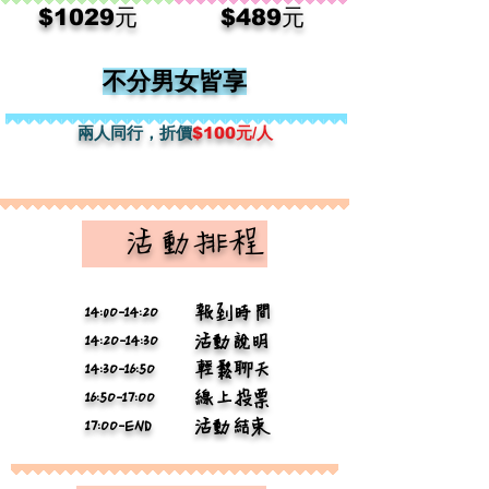
$1029元
​$489元
不分男女皆享
兩人​同行，折價
$100元/人
​ 活動排程
14:0O-14:2O
報到時間
14:2O-14:3O
活動說明
14:3O-16:5O
輕鬆聊天
16:5O-17:OO
線上投票
17:OO-END
活動結束