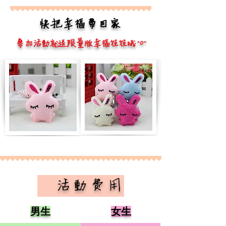
快把幸福帶回家
參加活動就送限量版幸福娃娃哦 ^O^
​ 活動費用
男生
女生